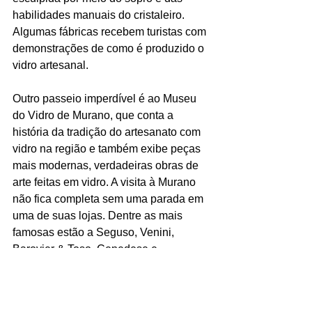
habilidades manuais do cristaleiro. 
Algumas fábricas recebem turistas com 
demonstrações de como é produzido o 
vidro artesanal.
Outro passeio imperdível é ao Museu 
do Vidro de Murano, que conta a 
história da tradição do artesanato com 
vidro na região e também exibe peças 
mais modernas, verdadeiras obras de 
arte feitas em vidro. A visita à Murano 
não fica completa sem uma parada em 
uma de suas lojas. Dentre as mais 
famosas estão a Seguso, Venini, 
Barovier & Toso, Cenedese e 
Mazzega, mas há opções para quase 
todos os bolsos nas lojinhas menores. 
É preciso ficar atento para não ser 