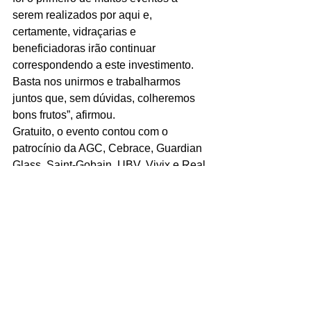
serem realizados por aqui e, 
certamente, vidraçarias e 
beneficiadoras irão continuar 
correspondendo a este investimento. 
Basta nos unirmos e trabalharmos 
juntos que, sem dúvidas, colheremos 
bons frutos”, afirmou.
Gratuito, o evento contou com o 
patrocínio da AGC, Cebrace, Guardian 
Glass, Saint-Gobain, UBV, Vivix e Real 
Vidros e o apoio da Diamanfer, ECG 
Sistemas, Mauriglass, Solução 
Sacadas, SVA Vidros, Sebrae, Vipel e 
FIESC.
O próximo encontro 
“Qualifique e 
Sirva-se”
, promovido pela Ascevi em 
parceria com o Sindicato do Vidro, será 