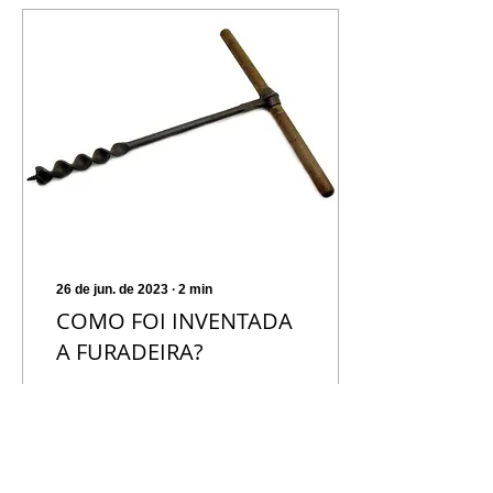
26 de jun. de 2023
∙
2
min
COMO FOI INVENTADA
A FURADEIRA?
Algumas ferramentas
estão tão inseridas no
cotidiano das pessoas
que elas nem imaginam
como seria não tê-las. A