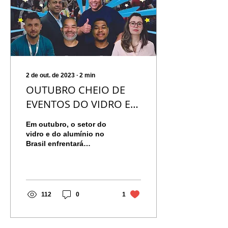
2 de out. de 2023
∙
2
min
OUTUBRO CHEIO DE
EVENTOS DO VIDRO E
ALUMÍNIO
Em outubro, o setor do
vidro e do alumínio no
Brasil enfrentará
desafios e
oportunidades. Com a
demanda crescente por
soluções...
112
0
1