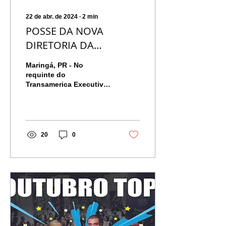
22 de abr. de 2024
∙
2
min
POSSE DA NOVA
DIRETORIA DA
ADIVIPAR PARA GESTÃO
Maringá, PR - No
2024/2026
requinte do
Transamerica Executive
Maringá, a Associação
de Distribuidores e
Processadores de Vidros
do Paraná (Adivipar)
20
0